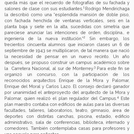
queda más que el recuerdo de fotografías de su fachada y
1
salones de clase con sus estudiantes.
Rodrigo Mendirichaga
la describió como una “esplendida mansión de doble piso,
con fachada henchida de ventanas verticales, seis en la
planta baja y siete en la alta, sucedidas con simetría que
pareciese anunciar las intenciones de orden, disciplina… e
2
ingeniería de la nueva institución.”
Sin embargo, los
trecientos cincuenta alumnos que iniciaron clases un 6 de
septiembre de 1943 se multiplicaron, de tal manera que nació
la necesidad de pensar en un nuevo recinto. Un año
después, se propuso construir un campus académico sobre
3
la Carretera Nacional, al sur de Monterrey.
Para este fin se
organizó un concurso, con la participación de los
reconocidos arquitectos Enrique de la Mora y Palomar,
Enrique del Moral y Carlos Lazo. El consejo declaró ganador
por unanimidad el anteproyecto del arquitecto de la Mora y
4
Palomar, quien realizó el plan regulador del Campus.
Este
plan maestro contaba con edificios de aulas para las diversas
facultades, talleres, laboratorios, teatro, gimnasio, área de
deportes con distintas canchas, piscina, estadio, edificio
administrativo, sala de conferencias, biblioteca, internado y
comedores. También contemplaba casas para profesores y