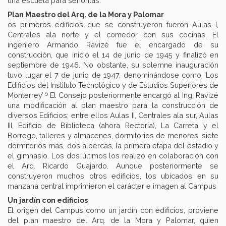
una escuela para señoritas.
Plan Maestro del Arq. de la Mora y Palomar
os primeros edificios que se construyeron fueron Aulas I,
Centrales ala norte y el comedor con sus cocinas. El
ingeniero Armando Ravizé fue el encargado de su
construcción, que inició el 14 de junio de 1945 y finalizó en
septiembre de 1946. No obstante, su solemne inauguración
tuvo lugar el 7 de junio de 1947, denominándose como ‘Los
Edificios del Instituto Tecnológico y de Estudios Superiores de
.5
Monterrey’
El Consejo posteriormente encargó al Ing. Ravizé
una modificación al plan maestro para la construcción de
diversos Edificios; entre ellos Aulas II, Centrales ala sur, Aulas
III, Edificio de Biblioteca (ahora Rectoría), La Carreta y el
Borrego, talleres y almacenes, dormitorios de menores, siete
dormitorios más, dos albercas, la primera etapa del estadio y
el gimnasio. Los dos últimos los realizó en colaboración con
el Arq. Ricardo Guajardo. Aunque posteriormente se
construyeron muchos otros edificios, los ubicados en su
manzana central imprimieron el carácter e imagen al Campus
Un jardín con edificios
El origen del Campus como un jardín con edificios, proviene
del plan maestro del Arq. de la Mora y Palomar, quien