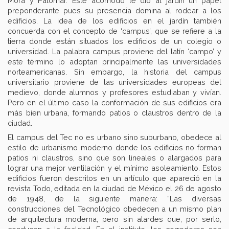
Mora y Palomar. Este acomodo le dio al jardín un papel
preponderante pues su presencia domina al rodear a los
edificios. La idea de los edificios en el jardín también
concuerda con el concepto de ‘campus’, que se refiere a la
tierra donde están situados los edificios de un colegio o
universidad. La palabra campus proviene del latín ‘campo’ y
este término lo adoptan principalmente las universidades
norteamericanas. Sin embargo, la historia del campus
universitario proviene de las universidades europeas del
medievo, donde alumnos y profesores estudiaban y vivían.
Pero en el último caso la conformación de sus edificios era
más bien urbana, formando patios o claustros dentro de la
ciudad.
El campus del Tec no es urbano sino suburbano, obedece al
estilo de urbanismo moderno donde los edificios no forman
patios ni claustros, sino que son lineales o alargados para
lograr una mejor ventilación y el mínimo asoleamiento. Estos
edificios fueron descritos en un artículo que apareció en la
revista Todo, editada en la ciudad de México el 26 de agosto
de 1948, de la siguiente manera: “Las diversas
construcciones del Tecnológico obedecen a un mismo plan
de arquitectura moderna, pero sin alardes que, por serlo,