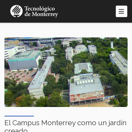
Pasar
al
contenido
principal
El Campus Monterrey como un jardín
creado