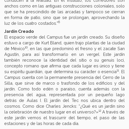
conducen a la fealdad. En el instituto, los corredores son
anchos como en las antiguas construcciones coloniales, solo
que se ha prescindido de las arcadas y tampoco se cierran
en forma de patio, sino que se prolongan, aprovechando la
6
luz de los cuatro costados.”
Jardín Creado
El espacio verde del Campus fue un jardín creado. Su diseño
estuvo a cargo de Kurt Bland, quien trajo plantas de la ciudad
10
de México
, en las que predominó el fresno y el zacate San
Agustín, para así transformarlo en un vergel. Este jardín
también reconoce la identidad del sitio o su genuis loci,
concepto romano que afirma que cada lugar es único y tiene
11
su espíritu guardián, que determina su carácter o esencia
. El
Campus cuenta con la permanente presencia del Cerro de la
Silla, que sirve de marco o trasfondo de los edificios y del
jardín. Como todo edén o paraíso, cuenta además con la
presencia del agua, representada por un pequeño lago
detrás de Aulas I. El jardín del Tec nos ubica dentro del
cosmos. Como dice Charles Jencks: “¿Qué es un jardín sino
12
la celebración de nuestro lugar en el universo?»
A través de
este jardín vemos el trascurrir del tiempo, el paso de las
estaciones y de las horas de cada día.