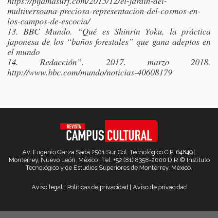
https://pijamasurf.com/2015/12/el-jardin-del-
multiversouna-preciosa-representacion-del-cosmos-en-
los-campos-de-escocia/
13. BBC Mundo. “Qué es Shinrin Yoku, la práctica
japonesa de los “baños forestales” que gana adeptos en
el mundo
14. Redacción”. 2017. marzo 2018.
http://www.bbc.com/mundo/noticias-40608179
Av. Eugenio Garza Sada 2501 Sur Col. Tecnológico C.P. 64849 |
Monterrey, Nuevo León, México | Tel. +52 (81) 8358-2000 D.R.© Instituto
Tecnológico y de Estudios Superiores de Monterrey, México.
Aviso legal
|
Políticas de privacidad
|
Aviso de privacidad