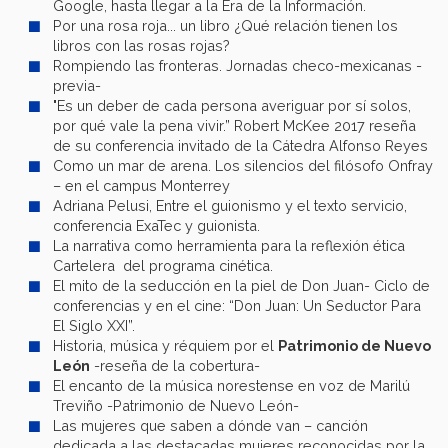
Google, hasta llegar a la Era de la Información.
Por una rosa roja... un libro ¿Qué relación tienen los
libros con las rosas rojas?
Rompiendo las fronteras. Jornadas checo-mexicanas -
previa-
"Es un deber de cada persona averiguar por sí solos,
por qué vale la pena vivir.” Robert McKee 2017 reseña
de su conferencia invitado de la Cátedra Alfonso Reyes
Como un mar de arena. Los silencios del filósofo Onfray
– en el campus Monterrey
Adriana Pelusi, Entre el guionismo y el texto servicio,
conferencia ExaTec y guionista.
La narrativa como herramienta para la reflexión ética
Cartelera del programa cinética.
El mito de la seducción en la piel de Don Juan- Ciclo de
conferencias y en el cine: “Don Juan: Un Seductor Para
El Siglo XXI”.
Historia, música y réquiem por el
Patrimonio de Nuevo
León
-reseña de la cobertura-
El encanto de la música norestense en voz de Marilú
Treviño -Patrimonio de Nuevo León-
Las mujeres que saben a dónde van – canción
dedicada a las destacadas mujeres reconocidas por la