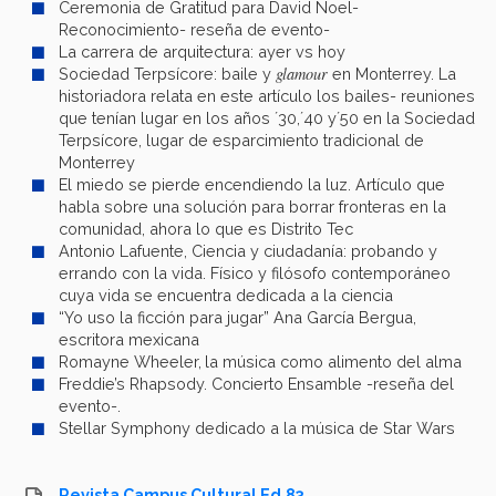
Ceremonia de Gratitud para David Noel-
Reconocimiento- reseña de evento-
La carrera de arquitectura: ayer vs hoy
glamour
Sociedad Terpsícore: baile y
en Monterrey. La
historiadora relata en este artículo los bailes- reuniones
que tenían lugar en los años ´30,´40 y´50 en la Sociedad
Terpsícore, lugar de esparcimiento tradicional de
Monterrey
El miedo se pierde encendiendo la luz. Artículo que
habla sobre una solución para borrar fronteras en la
comunidad, ahora lo que es Distrito Tec
Antonio Lafuente, Ciencia y ciudadanía: probando y
errando con la vida. Físico y filósofo contemporáneo
cuya vida se encuentra dedicada a la ciencia
“Yo uso la ficción para jugar” Ana García Bergua,
escritora mexicana
Romayne Wheeler,
la música como alimento del alma
Freddie’s Rhapsody. Concierto Ensamble -reseña del
evento-.
Stellar Symphony dedicado a la música de Star Wars
Revista Campus Cultural Ed.83