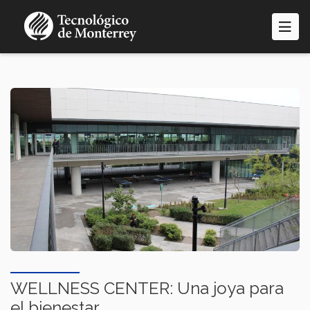
Pasar
al
contenido
principal
WELLNESS CENTER: Una joya para
el bienestar